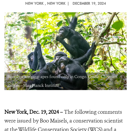
NEW YORK
, NEW YORK |
DECEMBER 19, 2024
Bonobos are great apes found only in Congo. Credit: Christian
Ziegler—Max Planck Institute
New York, Dec.
19, 2024 –
The following comments
were issued by Boo Maisels, a conservation scientist
at the Wildlife Conservation Society (WCS) and a