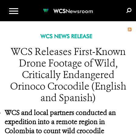
WCS.ORG
DONATE
E-MEDIA KIT
WCS
Newsroom
WCS NEWS RELEASE
WCS Releases First-Known
Drone Footage of Wild,
Critically Endangered
Orinoco Crocodile (English
and Spanish)
WCS and local partners conducted an
expedition into a remote region in
Colombia to count wild crocodile