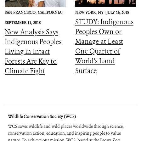
SAN FRANCISCO,
CALIFORNIA |
NEW YORK,
NY |
JULY 16, 2018
STUDY: Indigenous
SEPTEMBER 11, 2018
Peoples Own or
New Analysis Says
Manage at Least
Indigenous Peoples
One Quarter of
Living in Intact
World’s Land
Forests Are Key to
Surface
Climate Fight
Wildlife Conservation Society (WCS)
WCS saves wildlife and wild places worldwide through science,
conservation action, education, and inspiring people to value
nature. To achieve our mission, WCS, based at the Bronx Zoo,