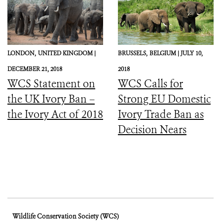
LONDON,
UNITED KINGDOM |
BRUSSELS,
BELGIUM |
JULY 10,
DECEMBER 21, 2018
2018
WCS Statement on
WCS Calls for
the UK Ivory Ban –
Strong EU Domestic
the Ivory Act of 2018
Ivory Trade Ban as
Decision Nears
Wildlife Conservation Society (WCS)