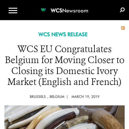
WCS.ORG
DONATE
E-MEDIA KIT
WCS
Newsroom
WCS NEWS RELEASE
WCS EU Congratulates
Belgium for Moving Closer to
Closing its Domestic Ivory
Market (English and French)
BRUSSELS
, BELGIUM |
MARCH 19, 2019