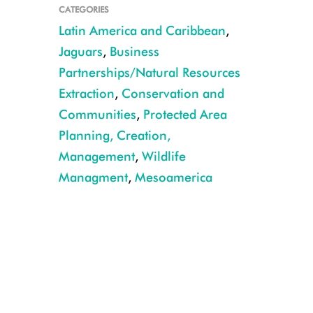
CATEGORIES
Latin America and Caribbean
,
Jaguars
,
Business
Partnerships/Natural Resources
Extraction
,
Conservation and
Communities
,
Protected Area
Planning, Creation,
Management
,
Wildlife
Managment
,
Mesoamerica
3_Jaguar-profile_1200px_Credit_Levi-Novey_USFWS (002)