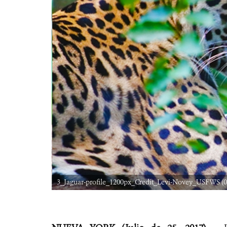
3_Jaguar-profile_1200px_Credit_Levi-Novey_USFWS (0