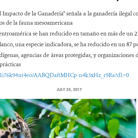
 Impacto de la Ganadería” señala a la ganadería ilegal c
tos de la fauna mesoamericana
Centroamérica se han reducido en tamaño en más de un 2
blanco, una especie indicadora, se ha reducido en un 87 p
ígenas, agencias de áreas protegidas, y organizaciones d
prácticas
r91i76k94nt4eo/AABQDaftMHCp-n4k3xHz_r9Ra?dl=0
JULY 25, 2017