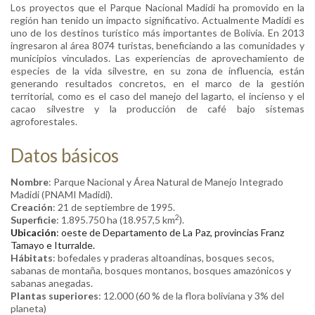
Los proyectos que el
Parque Nacional
Madidi ha promovido en la
región han tenido un impacto significativo. Actualmente Madidi es
uno de los destinos turístico más importantes de Bolivia. En 2013
ingresaron al área 8074 turistas, beneficiando a las comunidades y
municipios vinculados. Las experiencias de aprovechamiento de
especies de la vida silvestre, en su zona de influencia, están
generando resultados concretos, en el marco de la gestión
territorial, como es el caso del manejo del lagarto, el incienso y el
cacao silvestre y la producción de café bajo sistemas
agroforestales.
Datos básicos
Nombre
: Parque Nacional y Área Natural de Manejo Integrado
Madidi (PNAMI Madidi).
Creación
: 21 de septiembre de 1995.
2
Superficie
: 1.895.750 ha (18.957,5 km
).
Ubicación
: oeste de Departamento de La Paz, provincias Franz
Tamayo e Iturralde.
Hábitats
: bofedales y praderas altoandinas, bosques secos,
sabanas de montaña, bosques montanos, bosques amazónicos y
sabanas anegadas.
Plantas superiores
: 12.000 (60 % de la flora boliviana y 3% del
planeta)