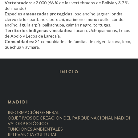
Vertebrados
: >2.000 (66 % de los vertebrados de Bolivia y 3,7 %
del mundo)
Especies amenazadas protegidas
: oso andino, jaguar, londra,
ciervo de los pantanos, borochi, marimono, mono rosillo, cóndor
andino, águila arpía, palkachupa, caimán negro, tortugas.
Territorios indígenas vinculados
: Tacana, Uchupiamonas, Lecos
de Apolo y Lecos de Larecaja.
Comunidades
: 31 comunidades de familias de origen tacana, leco,
quechua y aymara.
INICIO
MADIDI
INFORMACIÓN GENERAL
OBJETIVOS DE CREACIÓN DEL PARQUE NACIONAL MADIDI
VALOR BIOLÓGICO
FUNCIONES AMBIENTALES
RELEVANCIA CULTURAL