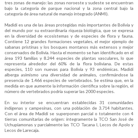
tres zonas de manejo: las zonas noroeste y sudeste se encuentran
bajo la categoría de parque nacional y la zona central bajo la
categoría de área natural de manejo integrado (ANMI).
Madidi es una de las áreas protegidas más importantes de Bolivia y
del mundo por su extraordinaria riqueza biológica, que se expresa
en la diversidad de ecosistemas y de especies de flora y fauna.
Contiene 12 grandes formaciones vegetales, el mejor ejemplo de
sabanas prístinas y los bosques montanos más extensos y mejor
conservados de Bolivia.
Hasta el momento se han identificado en el
área 1
93 familias y 8.244 especies de plantas vasculares, lo que
representa alrededor del 60% de la flora boliviana. De estas
especies, 110 son nuevas para Bolivia y 93 endémicas. Madidi
alberga asimismo una diversidad de animales, confirmándose la
presencia de
1.466 especies de vertebrados. Se estima que, en la
medida en que aumente la información científica sobre la región, el
número de vertebrados podría superar las 2000 especies.
En su interior se encuentran establecidas 31 comunidades
indígenas y campesinas, con una población de 3.714 habitantes.
Con el área de Madidi se superponen parcial o totalmente con 4
tierras comunitarias de origen: íntegramente la TCO San José de
Uchupiamonas y parcialmente las TCO Tacana I, Lecos de Apolo y
Lecos de Larecaja.