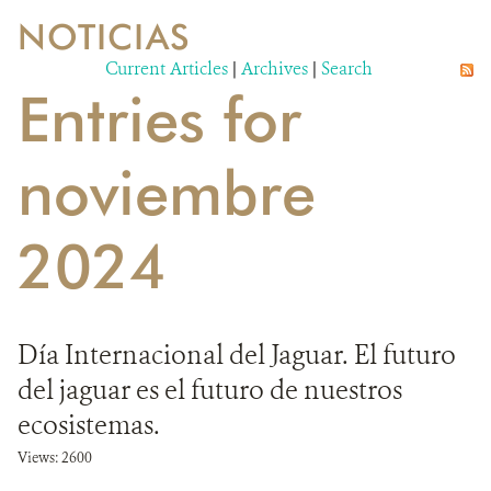
NOTICIAS
VIDA SILVESTRE
Current Articles
|
Archives
|
Search
Entries for
EVENTOS Y MULTIMEDIA
PUBLICACIONES
noviembre
NOTICIAS
2024
SOCIOS
OPORTUNIDADES LABORALES
Día Internacional del Jaguar. El futuro
CONTACTO
del jaguar es el futuro de nuestros
DONA
ecosistemas.
Views: 2600